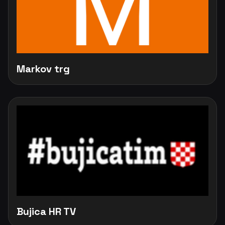
Markov trg
Bujica HR TV