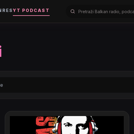
NRES
YT PODCAST
i