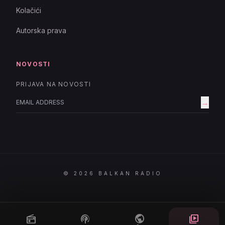
Kolačići
Autorska prava
NOVOSTI
PRIJAVA NA NOVOSTI
→
© 2026 BALKAN RADIO
radio
podcasts
public
video_library