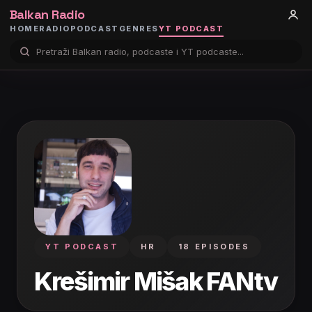
Balkan Radio
HOME
RADIO
PODCAST
GENRES
YT PODCAST
YT PODCAST
HR
18 EPISODES
Krešimir Mišak FANtv