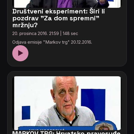
Društveni eksperiment: Širi li
pozdrav "Za dom spremni"
mržnju?
20. prosinca 2016. 21:59 | 148 sec
Odjava emisije "Markov trg" 20.12.2016.
▶
MARKOV TRG: Hrvatsko pravosuđe