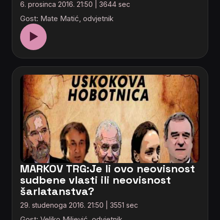
6. prosinca 2016. 21:50 | 3644 sec
Gost: Mate Matić, odvjetnik
▶
MARKOV TRG:Je li ovo neovisnost
sudbene vlasti ili neovisnost
šarlatanstva?
29. studenoga 2016. 21:50 | 3551 sec
Gost: Veljko Miljević, odvjetnik