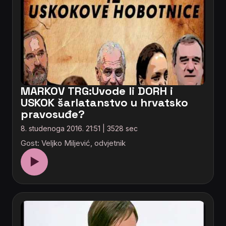
MARKOV TRG:Uvode li DORH i
USKOK šarlatanstvo u hrvatsko
pravosuđe?
8. studenoga 2016. 21:51 | 3528 sec
Gost: Veljko Miljević, odvjetnik
▶