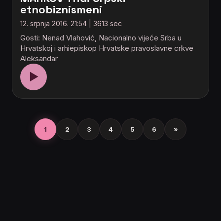
etnobiznismeni
12. srpnja 2016. 21:54 | 3613 sec
Gosti: Nenad Vlahović, Nacionalno vijeće Srba u
Hrvatskoj i arhiepiskop Hrvatske pravoslavne crkve
Aleksandar
▶
1
2
3
4
5
6
»