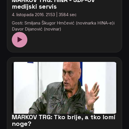
medijski servis
4. listopada 2016. 21:53 | 3584 sec
Gosti: Smiljana Škugor Hrnčević (novinarka HINA-e)i
Davor Dijanović (novinar)
▶
MARKOV TRG: Tko brije, a tko lomi
noge?