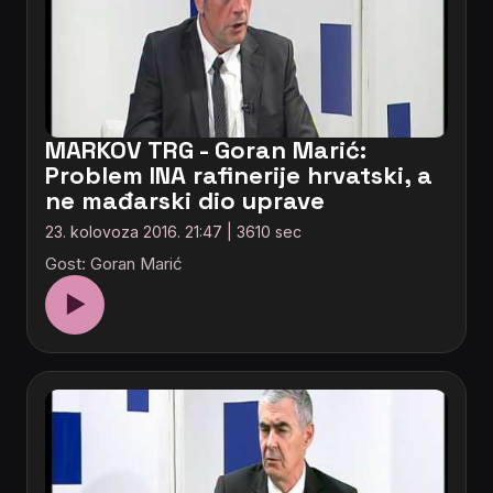
MARKOV TRG - Goran Marić:
Problem INA rafinerije hrvatski, a
ne mađarski dio uprave
23. kolovoza 2016. 21:47 | 3610 sec
Gost: Goran Marić
▶