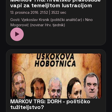
vapi za temeljitom lustracijom
13. prosinca 2016. 21:52 | 3522 sec
Gosti: Vjekoslav Krsnik (politički analitičar) i Nino
Mogorović (novinar Hrv. tjednik)
▶
MARKOV TRG: DORH - političko
tužiteljstvo?