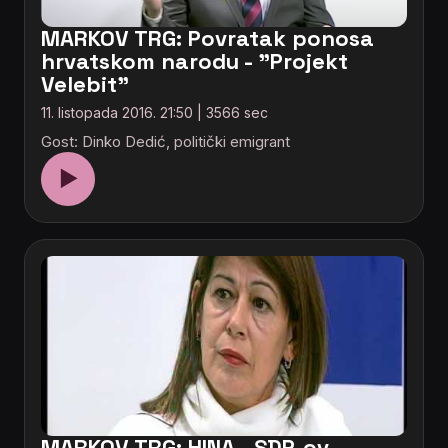
MARKOV TRG: Povratak ponosa
hrvatskom narodu - "Projekt
Velebit"
11. listopada 2016. 21:50 | 3566 sec
Gost: Dinko Dedić, politički emigrant
▶
MARKOV TRG: HINA - SDP-ov