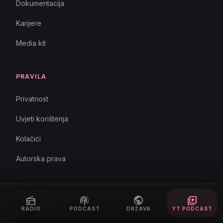
Dokumentacija
Karijere
Media kit
PRAVILA
Privatnost
Uvjeti korištenja
Kolačići
Autorska prava
NOVOSTI
radio
podcasts
public
video_library
RADIO
PODCAST
DRŽAVA
YT PODCAST
PRIJAVA NA NOVOSTI