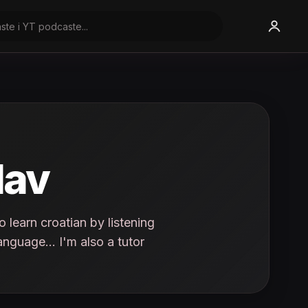
lav
 learn croatian by listening
anguage... I'm also a tutor