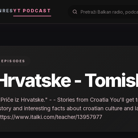
NRES
YT PODCAST
 EPISODES
 Hrvatske - Tomis
če iz Hrvatske." - - Stories from Croatia You'll get to
istory and interesting facts about croatian culture and l
 https://www.italki.com/teacher/13957977