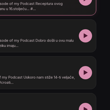
Episode of my Podcast Receptura ovog
nu u 16.stoljeću... #…
▶
pisode of my Podcast Dobro došli u ovu malu
eziku imaju…
▶
f my Podcast Uskoro nam stiže 14-ti veljače,
 #croati…
u
▶