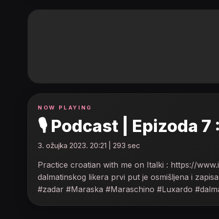
NOW PLAYING
🎙️ Podcast | Epizoda
3. ožujka 2023. 20:21 | 293 sec
Practice croatian with me on Italki : https://w
dalmatinskog likera prvi put je osmišljena i za
#zadar #Maraska #Maraschino #Luxardo #dalmatia