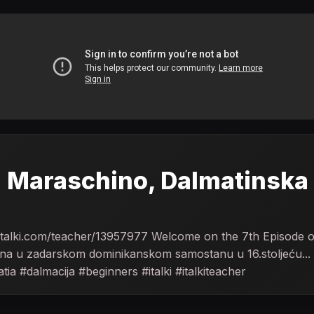
 7 : Maraschino, Dalmatinsk
ww.italki.com/teacher/13957977 Welcome on the 7th Episode
pisana u zadarskom dominikanskom samostanu u 16.stoljeću..
 #dalmacija #beginners #italki #italkiteacher