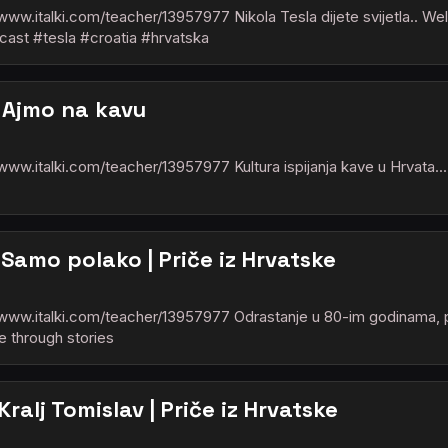
: www.italki.com/teacher/13957977 Nikola Tesla dijete svijetla.. 
cast #tesla #croatia #hrvatska
 : Ajmo na kavu
: www.italki.com/teacher/13957977 Kultura ispijanja kave u Hrvata
: Samo polako | Priče iz Hrvatske
 : www.italki.com/teacher/13957977 Odrastanje u 80-im godinama, pr
e through stories
 Kralj Tomislav | Priče iz Hrvatske