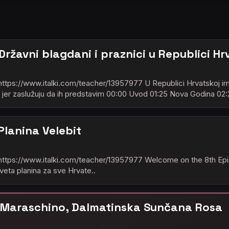
: Državni blagdani i praznici u Republici Hr
: https://www.italki.com/teacher/13957977 U Republici Hrvatskoj im
 jer zaslužuju da ih predstavim 00:00 Uvod 01:25 Nova Godina 02
 Planina Velebit
 : https://www.italki.com/teacher/13957977 Welcome on the 8th Ep
 sveta planina za sve Hrvate..
7 : Maraschino, Dalmatinska Sunčana Rosa