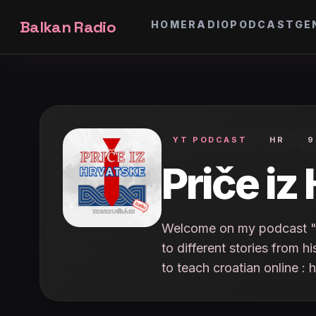
Balkan Radio
HOME
RADIO
PODCAST
GE
YT PODCAST
HR
9
Priče iz
Welcome on my podcast "Pri
to different stories from h
to teach croatian online :