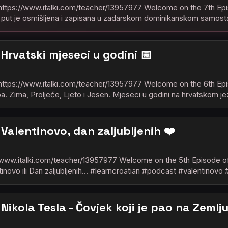
i : https://www.italki.com/teacher/13957977 Welcome on the 7th 
i put je osmišljena i zapisana u zadarskom dominikanskom samosta
: Hrvatski mjeseci u godini 📅
 : https://www.italki.com/teacher/13957977 Welcome on the 6th E
a. Zima, Proljeće, Ljeto i Jesen. Mjeseci u godini na hrvatskom j
: Valentinovo, dan zaljubljenih ❤️
 : www.italki.com/teacher/13957977 Welcome on the 5th Episode o
tinovo ili Dan zaljubljenih... #learncroatian #podcast #valentinovo
: Nikola Tesla - Čovjek koji je pao na Zemlj