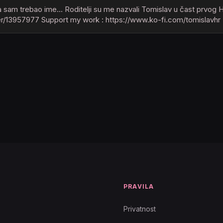
 ja sam trebao ime... Roditelji su me nazvali Tomislav u čast prvog
cher/13957977 Support my work : https://www.ko-fi.com/tomislavhr
T
PRAVILA
Privatnost