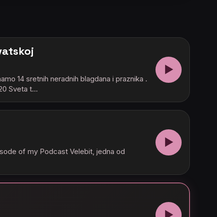
vatskoj
▶
amo 14 sretnih neradnih blagdana i praznika .
:20 Sveta t…
▶
isode of my Podcast Velebit, jedna od
▶