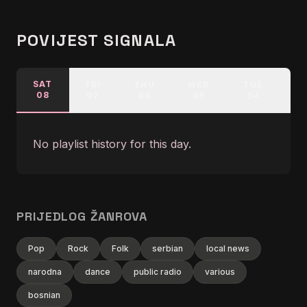
POVIJEST SIGNALA
SAT
FRI
THU
WED
TUE
M
08
07
06
05
04
No playlist history for this day.
PRIJEDLOG ŽANROVA
Pop
Rock
Folk
serbian
local news
narodna
dance
public radio
various
bosnian