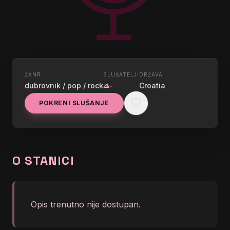
ŽANR
SLUŠATELJI
DRŽAVA
UŽIVO
dubrovnik / pop / rock
-
Croatia
group
SOUNDSET RAGUSA
favorite
POKRENI SLUŠANJE
DJ Mike Llama - Llama
graphic_eq
Whippin&apos; Intro</body>
</html>
O STANICI
Opis trenutno nije dostupan.