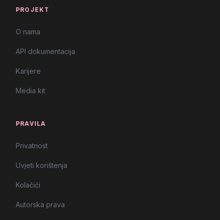
THE PLATTERS - ONLY YOU
06:10:22
PROJEKT
RADIO DUBROVNIK - HRVATSKI
O nama
00:04:23
RADIO
API dokumentacija
Karijere
Media kit
PRAVILA
Privatnost
Uvjeti korištenja
Kolačići
Autorska prava