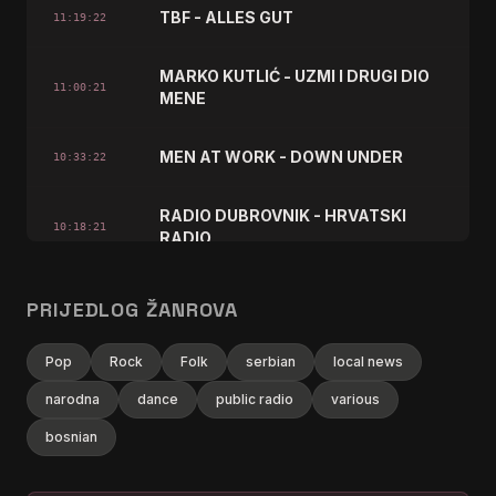
TBF - ALLES GUT
11:19:22
MARKO KUTLIĆ - UZMI I DRUGI DIO
11:00:21
MENE
MEN AT WORK - DOWN UNDER
10:33:22
RADIO DUBROVNIK - HRVATSKI
10:18:21
RADIO
TRAIN - HEY, SOUL SISTER
10:16:25
PRIJEDLOG ŽANROVA
LEWIS CAPALDI - FORGET ME
10:11:20
Pop
Rock
Folk
serbian
local news
narodna
dance
public radio
various
DAVOR RADOLFI - DA TI KAŽEM
10:00:22
DOBAR DAN (INSTRUMENTAL)
bosnian
SPIN DOCTORS - TWO PRINCES
09:59:21