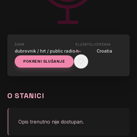
ŽANR
SLUŠATELJI
DRŽAVA
UŽIVO
dubrovnik / hrt / public radio
-
Croatia
group
HRT RADIO
favorite
POKRENI SLUŠANJE
DUBROVNIK
KUZMA & SHAKA ZULU - U
graphic_eq
VRELIM LJETNIM DANIMA
O STANICI
Opis trenutno nije dostupan.