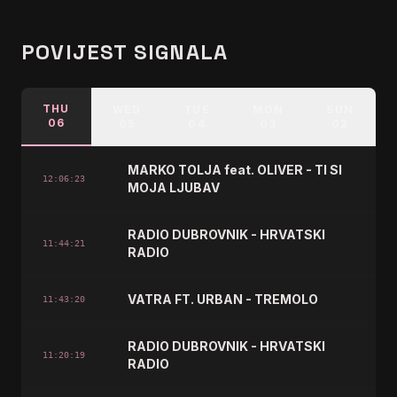
POVIJEST SIGNALA
THU
WED
TUE
MON
SUN
06
05
04
03
02
MARKO TOLJA feat. OLIVER - TI SI
12:06:23
MOJA LJUBAV
RADIO DUBROVNIK - HRVATSKI
11:44:21
RADIO
VATRA FT. URBAN - TREMOLO
11:43:20
RADIO DUBROVNIK - HRVATSKI
11:20:19
RADIO