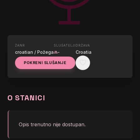
ŽANR
SLUŠATELJI
DRŽAVA
UŽIVO
croatian / Požega
-
Croatia
group
LAGANINI POŽEGA
favorite
POKRENI SLUŠANJE
graphic_eq
Početna | Laganini FM
O STANICI
Opis trenutno nije dostupan.