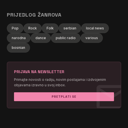
PRIJEDLOG ŽANROVA
Pop
Rock
Folk
serbian
local news
narodna
dance
public radio
various
bosnian
PRIJAVA NA NEWSLETTER
mai
Primajte novosti o radiju, novim postajama i izdvojenim
objavama izravno u svoj inbox.
PRETPLATI SE