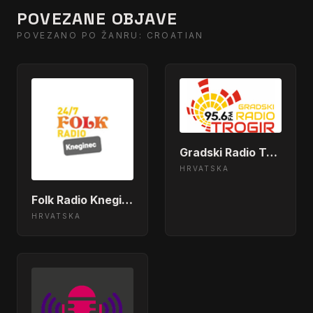
POVEZANE OBJAVE
POVEZANO PO ŽANRU: CROATIAN
Gradski Radio Trogir
HRVATSKA
Folk Radio Kneginec
HRVATSKA