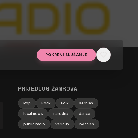
favorite
POKRENI SLUŠANJE
PRIJEDLOG ŽANROVA
Pop
Rock
Folk
serbian
local news
narodna
dance
public radio
various
bosnian