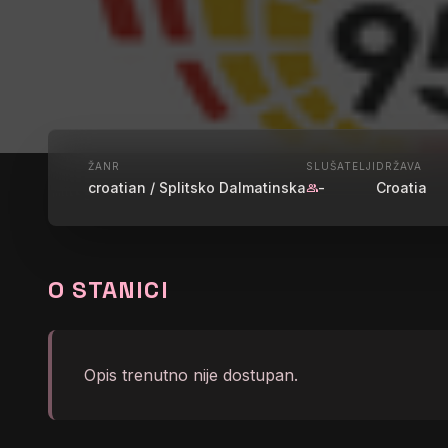
UŽIVO
ŽANR
SLUŠATELJI
DRŽAVA
croatian / Splitsko Dalmatinska
-
Croatia
group
GRADSKI R
O STANICI
graphic_eq
Daria Hodnik - Fantastic
Opis trenutno nije dostupan.