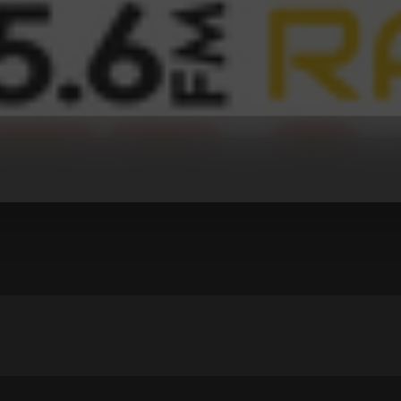
ADIO TROGIR
na (Ft. Brk)</body></html>