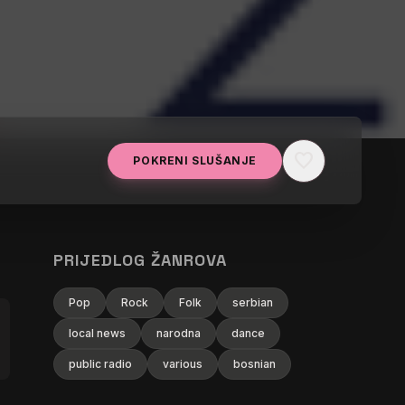
favorite
POKRENI SLUŠANJE
PRIJEDLOG ŽANROVA
Pop
Rock
Folk
serbian
local news
narodna
dance
public radio
various
bosnian