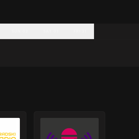
SUN 02
SAT 01
FRI 31