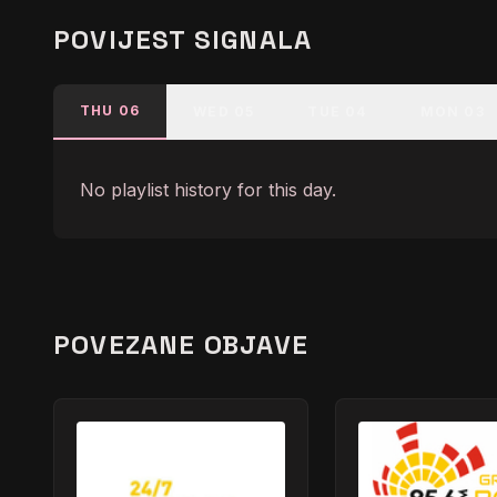
POVIJEST SIGNALA
THU 06
WED 05
TUE 04
MON 03
No playlist history for this day.
POVEZANE OBJAVE