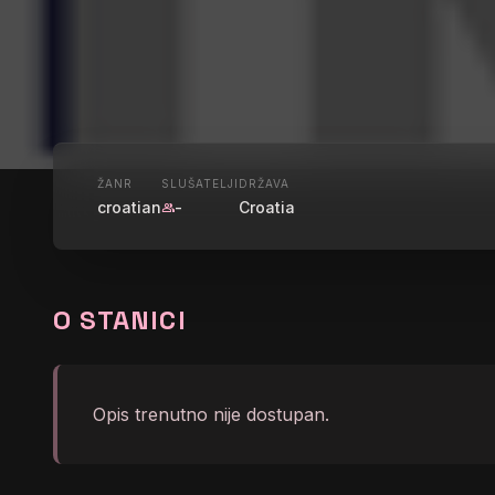
UŽIVO
ŽANR
SLUŠATELJI
DRŽAVA
croatian
-
Croatia
group
HRT HR 2 
O STANICI
graphic_eq
LO MOON - LOVELESS
Opis trenutno nije dostupan.