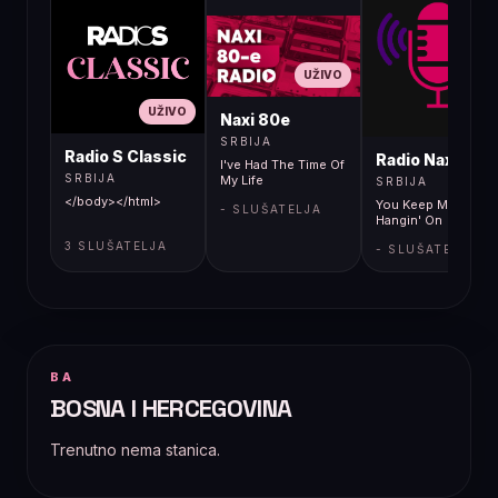
UŽIVO
UŽIVO
UŽIVO
Naxi 80e
SRBIJA
Radio S Classic
Radio Naxi 80-
I've Had The Time Of
SRBIJA
My Life
SRBIJA
</body></html>
You Keep Me
- SLUŠATELJA
Hangin' On
3 SLUŠATELJA
- SLUŠATELJA
BA
BOSNA I HERCEGOVINA
Trenutno nema stanica.