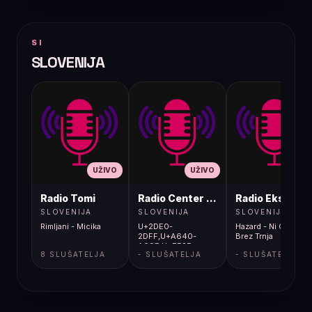
SI
SLOVENIJA
UŽIVO
UŽIVO
UŽIVO
Radio Tomi
Radio Center 80s
Radio Ekspres 
SLOVENIJA
SLOVENIJA
SLOVENIJA
Rimljani - Micika
U+2DE0-
Hazard - Ni Cvetja
2DFF,U+A640-
Brez Trnja
A69F,U+FE2E-
8 SLUŠATELJA
- SLUŠATELJA
- SLUŠATELJA
FE2F;font-
weight:200;font-
style:normal}@font-
face{font-
family:"Oswald
Fallback: