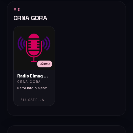
Arial";src:local("Arial");size-
adjust:81.4265%;ascent-
override:146.5125%;descent-
ME
override:35.4921%;line-
CRNA GORA
gap-
override:0%}@font-
face{font-family:…
UŽIVO
Radio Elmag Nostalgija
CRNA GORA
Nema info o pjesmi
- SLUŠATELJA