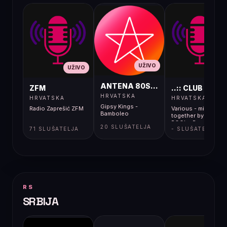
UŽIVO
UŽIVO
UŽIVO
ANTENA 80S MIX
ZFM
..:: CLUB MUSIC
HRVATSKA
HRVATSKA
HRVATSKA
Gipsy Kings -
Radio Zaprešić ZFM
Various - mixed
Bamboleo
together by DJ
POOL - Poolmix of
20 SLUŠATELJA
71 SLUŠATELJA
- SLUŠATELJA
the 90s (Special
Edition)</body>
</html>
RS
SRBIJA