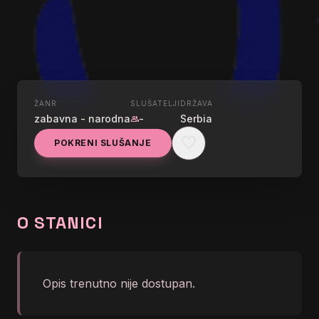
ŽANR
SLUŠATELJI
DRŽAVA
UŽIVO
zabavna - narodna
-
Serbia
group
YU NOVI PAZAR
favorite
POKRENI SLUŠANJE
graphic_eq
</body></html>
O STANICI
Opis trenutno nije dostupan.