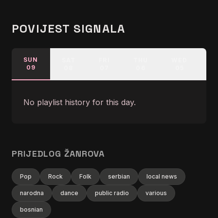
POVIJEST SIGNALA
SUN
SAT
FRI
THU
WED
T
09
08
07
06
05
0
No playlist history for this day.
PRIJEDLOG ŽANROVA
Pop
Rock
Folk
serbian
local news
narodna
dance
public radio
various
bosnian