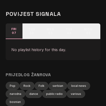
POVIJEST SIGNALA
FRI
THU
WED
TUE
MON
07
06
05
04
03
No playlist history for this day.
PRIJEDLOG ŽANROVA
Pop
Rock
Folk
serbian
local news
narodna
dance
public radio
various
bosnian