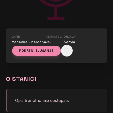
ŽANR
SLUŠATELJI
DRŽAVA
UŽIVO
zabavna - narodna
-
Serbia
group
LUX RADIO
favorite
POKRENI SLUŠANJE
graphic_eq
No song info right now
O STANICI
Opis trenutno nije dostupan.