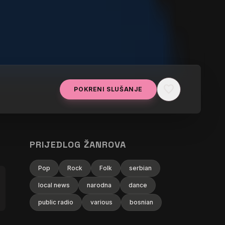
favorite
POKRENI SLUŠANJE
PRIJEDLOG ŽANROVA
Pop
Rock
Folk
serbian
local news
narodna
dance
public radio
various
bosnian