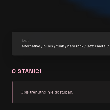
UŽIVO
ŽANR
alternative / blues / funk / hard rock / jazz / metal
UNDERGRA
O STANICI
graphic_eq
Metronom Cuka by Dejan 
Opis trenutno nije dostupan.