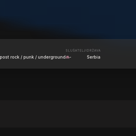
SLUŠATELJI
DRŽAVA
 / post rock / punk / underground
-
Serbia
group
ND RADIO
Mihajlovic - Metronom259