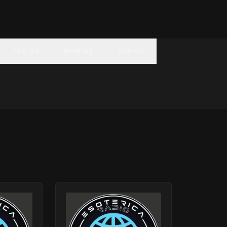
TUE 04
MON 03
SUN 02