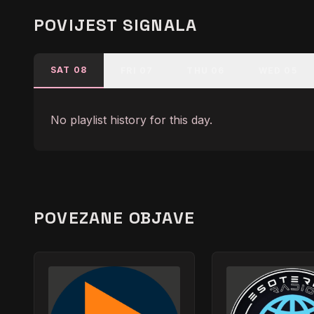
POVIJEST SIGNALA
SAT 08
FRI 07
THU 06
WED 05
No playlist history for this day.
POVEZANE OBJAVE