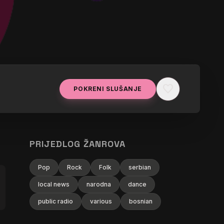
favorite
POKRENI SLUŠANJE
PRIJEDLOG ŽANROVA
Pop
Rock
Folk
serbian
local news
narodna
dance
public radio
various
bosnian