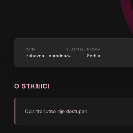
UŽIVO
ŽANR
SLUŠATELJI
DRŽAVA
zabavna - narodna
-
Serbia
group
RADIO ŠU
O STANICI
graphic_eq
Belanovica - 3 Vasar
Opis trenutno nije dostupan.