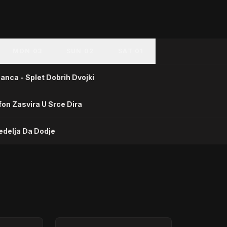
MON 03
SUN 02
SAT 01
canca - Splet Dobrih Dvojki
fon Zasvira U Srce Dira
Nedelja Da Dodje