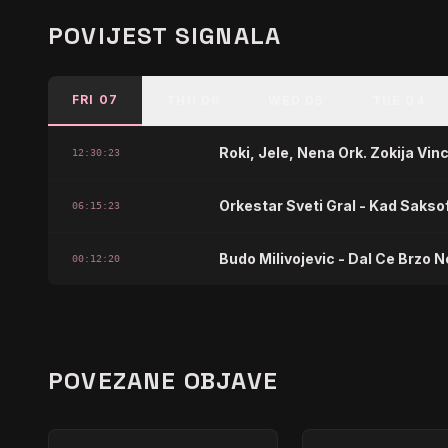
POVIJEST SIGNALA
FRI 07
THU 06
WED 05
TUE 04
Roki, Jele, Nena Ork. Zokija Vin
12:30:23
Orkestar Sveti Gral - Kad Sakso
06:15:23
Budo Milivojevic - Dal Ce Brzo 
00:12:20
POVEZANE OBJAVE