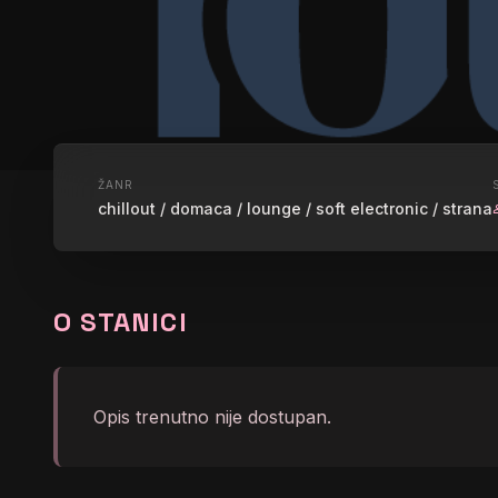
UŽIVO
ŽANR
chillout / domaca / lounge / soft electronic / strana
gr
RADIO S L
O STANICI
graphic_eq
</body></html>
Opis trenutno nije dostupan.