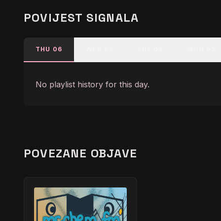
POVIJEST SIGNALA
THU 06
WED 05
TUE 04
MON 03
No playlist history for this day.
POVEZANE OBJAVE