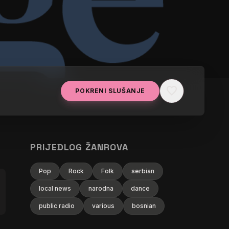
favorite
POKRENI SLUŠANJE
PRIJEDLOG ŽANROVA
Pop
Rock
Folk
serbian
local news
narodna
dance
public radio
various
bosnian