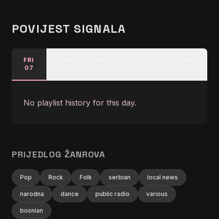
POVIJEST SIGNALA
FRI
THU
WED
TUE
MON
07
06
05
04
03
No playlist history for this day.
PRIJEDLOG ŽANROVA
Pop
Rock
Folk
serbian
local news
narodna
dance
public radio
various
bosnian