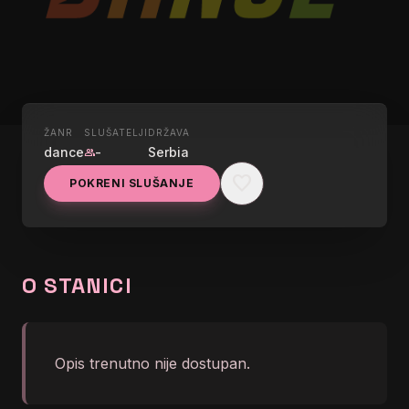
ŽANR
SLUŠATELJI
DRŽAVA
UŽIVO
dance
-
Serbia
group
RADIO S DANCE
favorite
POKRENI SLUŠANJE
graphic_eq
</body></html>
O STANICI
Opis trenutno nije dostupan.