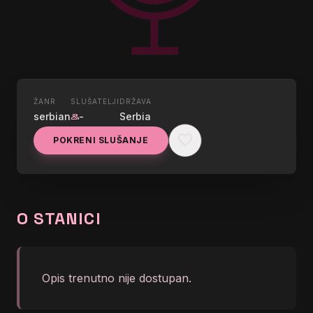
ŽANR
SLUŠATELJI
DRŽAVA
UŽIVO
serbian
-
Serbia
group
RADIO 34
favorite
POKRENI SLUŠANJE
graphic_eq
</body></html>
O STANICI
Opis trenutno nije dostupan.