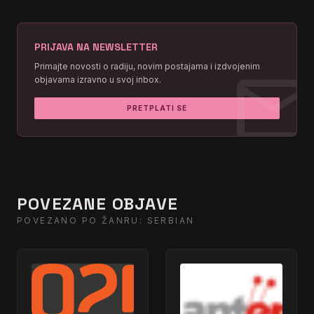
PRIJAVA NA NEWSLETTER
mai
Primajte novosti o radiju, novim postajama i izdvojenim
objavama izravno u svoj inbox.
PRETPLATI SE
POVEZANE OBJAVE
POVEZANO PO ŽANRU: SERBIAN