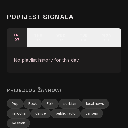
POVIJEST SIGNALA
FRI
THU
WED
TUE
MON
07
06
05
04
03
No playlist history for this day.
PRIJEDLOG ŽANROVA
Pop
Rock
Folk
serbian
local news
narodna
dance
public radio
various
bosnian