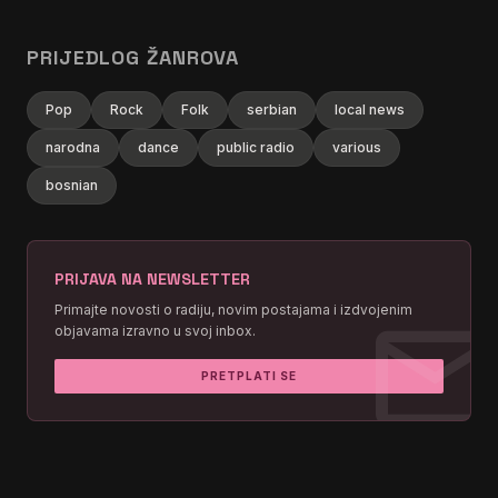
PRIJEDLOG ŽANROVA
Pop
Rock
Folk
serbian
local news
narodna
dance
public radio
various
bosnian
PRIJAVA NA NEWSLETTER
mai
Primajte novosti o radiju, novim postajama i izdvojenim
objavama izravno u svoj inbox.
PRETPLATI SE