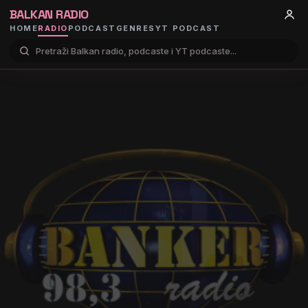
BALKAN RADIO
HOME
RADIO
PODCAST
GENRES
YT PODCAST