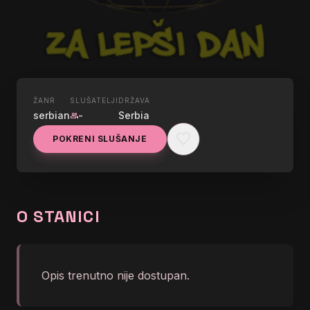
ŽANR
SLUŠATELJI
DRŽAVA
UŽIVO
serbian
-
Serbia
group
BANKER
favorite
POKRENI SLUŠANJE
graphic_eq
BANKER radio - za lepši dan
O STANICI
Opis trenutno nije dostupan.