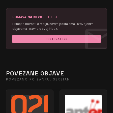
PRIJAVA NA NEWSLETTER
mai
Primajte novosti o radiju, novim postajama i izdvojenim
objavama izravno u svoj inbox.
PRETPLATI SE
POVEZANE OBJAVE
POVEZANO PO ŽANRU: SERBIAN