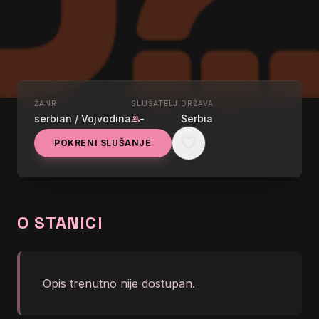
ŽANR
SLUŠATELJI
DRŽAVA
UŽIVO
serbian / Vojvodina
-
Serbia
group
RADIO 021 ROCK
favorite
POKRENI SLUŠANJE
graphic_eq
Rolling Stones - Brown Sugar
O STANICI
Opis trenutno nije dostupan.