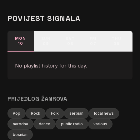
POVIJEST SIGNALA
MON
SUN
SAT
FRI
THU
W
10
09
08
07
06
No playlist history for this day.
PRIJEDLOG ŽANROVA
Pop
Rock
Folk
serbian
local news
narodna
dance
public radio
various
bosnian