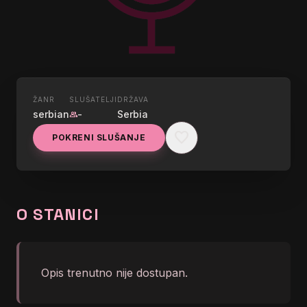
ŽANR
SLUŠATELJI
DRŽAVA
UŽIVO
serbian
-
Serbia
group
KRAGUJEVAC PLAZA
favorite
POKRENI SLUŠANJE
RADIO
graphic_eq
No song info right now
O STANICI
Opis trenutno nije dostupan.