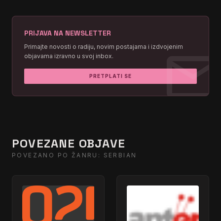
PRIJAVA NA NEWSLETTER
mai
Primajte novosti o radiju, novim postajama i izdvojenim
objavama izravno u svoj inbox.
PRETPLATI SE
POVEZANE OBJAVE
POVEZANO PO ŽANRU: SERBIAN