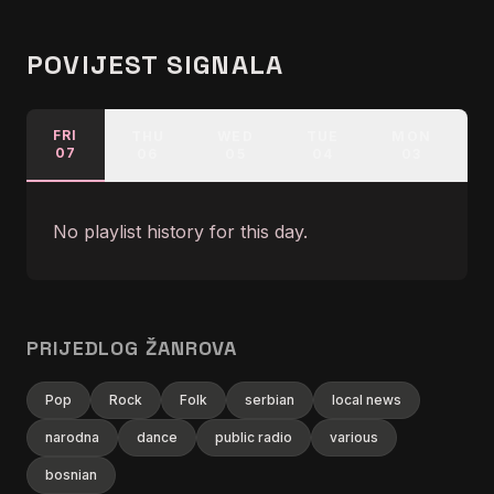
POVIJEST SIGNALA
FRI
THU
WED
TUE
MON
07
06
05
04
03
No playlist history for this day.
PRIJEDLOG ŽANROVA
Pop
Rock
Folk
serbian
local news
narodna
dance
public radio
various
bosnian