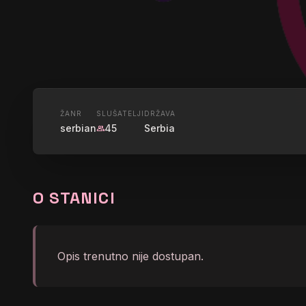
UŽIVO
ŽANR
SLUŠATELJI
DRŽAVA
serbian
45
Serbia
group
KLAS RADI
O STANICI
graphic_eq
</body></html>
Opis trenutno nije dostupan.