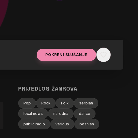
favorite
POKRENI SLUŠANJE
PRIJEDLOG ŽANROVA
Pop
Rock
Folk
serbian
local news
narodna
dance
public radio
various
bosnian