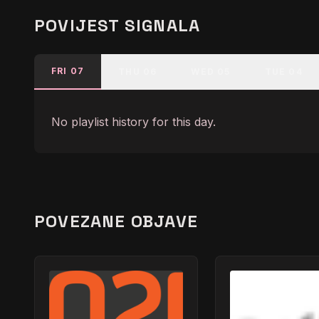
POVIJEST SIGNALA
FRI 07
THU 06
WED 05
TUE 04
No playlist history for this day.
POVEZANE OBJAVE