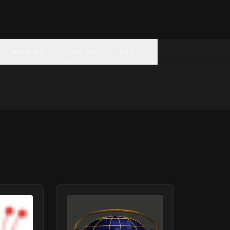
MON 03
SUN 02
SAT 01