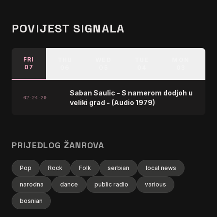
POVIJEST SIGNALA
FRI
THU
WED
TUE
MON
07
06
05
04
03
Saban Saulic - S namerom dodjoh u
02:24:20
veliki grad - (Audio 1979)
PRIJEDLOG ŽANROVA
Pop
Rock
Folk
serbian
local news
narodna
dance
public radio
various
bosnian