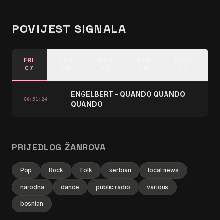
POVIJEST SIGNALA
FRI
THU
WED
TUE
MON
07
06
05
04
03
ENGELBERT - QUANDO QUANDO
06:51:24
QUANDO
PRIJEDLOG ŽANROVA
Pop
Rock
Folk
serbian
local news
narodna
dance
public radio
various
bosnian