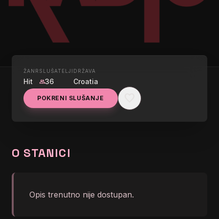
ŽANR
SLUŠATELJI
DRŽAVA
UŽIVO
Hit
36
Croatia
group
TOP RADIO GOLD
favorite
POKRENI SLUŠANJE
ENGELBERT - QUANDO
graphic_eq
QUANDO QUANDO
O STANICI
Opis trenutno nije dostupan.