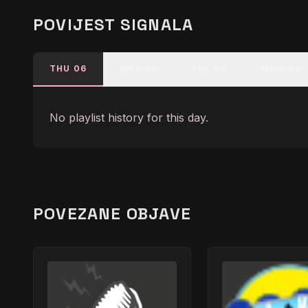
POVIJEST SIGNALA
THU 06
WED 05
TUE 04
MON 03
No playlist history for this day.
POVEZANE OBJAVE