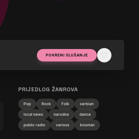
favorite
POKRENI SLUŠANJE
PRIJEDLOG ŽANROVA
Pop
Rock
Folk
serbian
local news
narodna
dance
public radio
various
bosnian