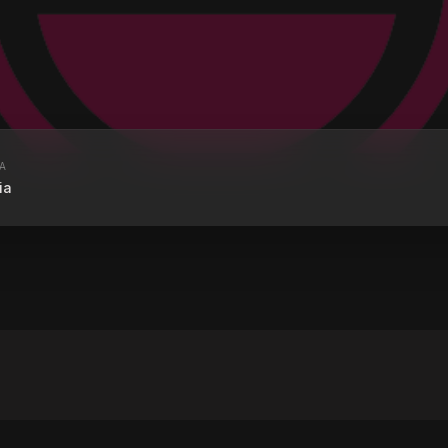
A
ia
 RADIO