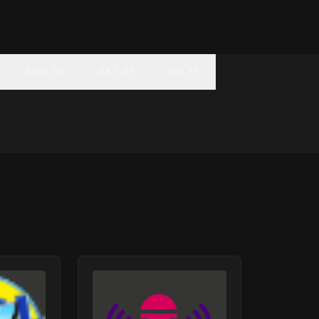
SUN 02
SAT 01
FRI 31