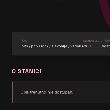
UŽIVO
ŽANR
SLUŠATELJI
DRŽAV
hits / pop / rock / slavonija / various
60
Croat
group
SLAVONSKI
O STANICI
graphic_eq
Slavonski Radio
Opis trenutno nije dostupan.