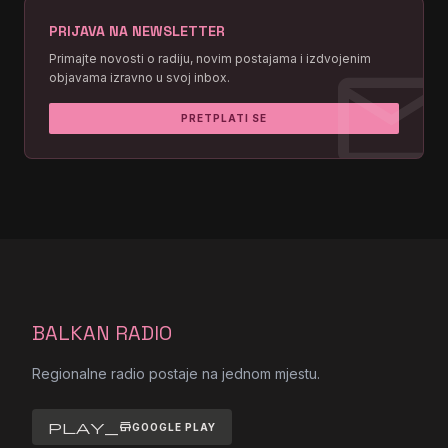
PRIJAVA NA NEWSLETTER
Radio1
16:33:29
mai
Primajte novosti o radiju, novim postajama i izdvojenim
objavama izravno u svoj inbox.
Radio1 Azura Azura Azura Azura
16:03:34
PRETPLATI SE
Radio1
15:33:43
Radio1 Azura Azura Azura Azura
15:06:21
Radio1 Azura
15:00:23
Radio1
14:36:26
BALKAN RADIO
Radio1 Azura Azura Azura
14:30:31
Regionalne radio postaje na jednom mjestu.
Radio1 Azura Azura Azura Azura
14:06:41
play_store
GOOGLE PLAY