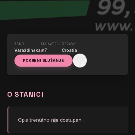
ŽANR
SLUŠATELJI
DRŽAVA
UŽIVO
Varaždinska
7
Croatia
group
RADIO MAX
favorite
POKRENI SLUŠANJE
graphic_eq
Radio1
O STANICI
Opis trenutno nije dostupan.