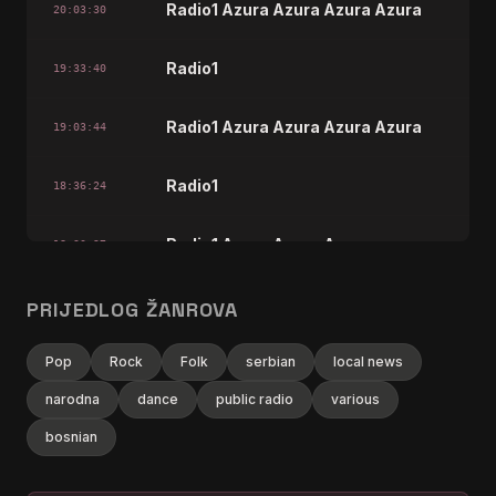
Radio1 Azura Azura Azura Azura
20:03:30
Radio1
19:33:40
Radio1 Azura Azura Azura Azura
19:03:44
Radio1
18:36:24
Radio1 Azura Azura Azura
18:30:27
Radio1 Azura Azura Azura Azura
PRIJEDLOG ŽANROVA
18:06:31
Radio1
Pop
Rock
Folk
serbian
local news
17:36:39
narodna
dance
public radio
various
Radio1 Azura Azura Azura Azura
17:06:47
bosnian
Radio1 Azura
17:00:49