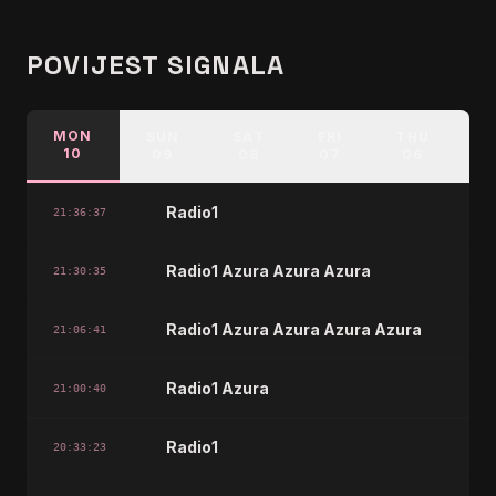
POVIJEST SIGNALA
MON
SUN
SAT
FRI
THU
W
10
09
08
07
06
Radio1
21:36:37
Radio1 Azura Azura Azura
21:30:35
Radio1 Azura Azura Azura Azura
21:06:41
Radio1 Azura
21:00:40
Radio1
20:33:23