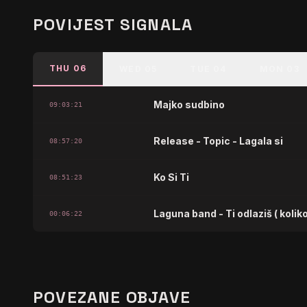
POVIJEST SIGNALA
THU 06
WED 05
TUE 04
MON 03
Majko sudbino
09:03:21
Release - Topic - Lagala si
08:57:20
Ko Si Ti
08:51:23
Laguna band - Ti odlaziš ( koli
00:06:22
POVEZANE OBJAVE