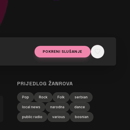
favorite
POKRENI SLUŠANJE
ADIO
PRIJEDLOG ŽANROVA
Pop
Rock
Folk
serbian
local news
narodna
dance
public radio
various
bosnian