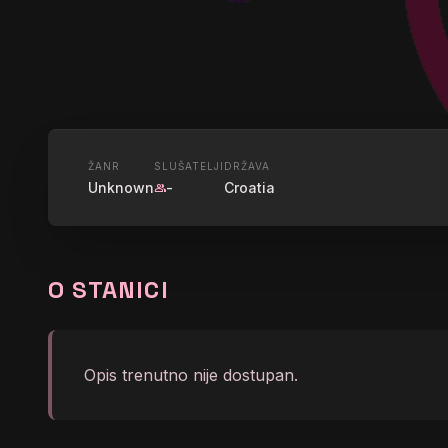
UŽIVO
ŽANR
SLUŠATELJI
DRŽAVA
Unknown
-
Croatia
group
LAGANINI 
O STANICI
graphic_eq
Majko sudbino
Opis trenutno nije dostupan.