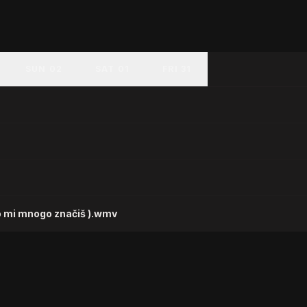
SUN 02
SAT 01
FRI 31
ko mi mnogo značiš ).wmv