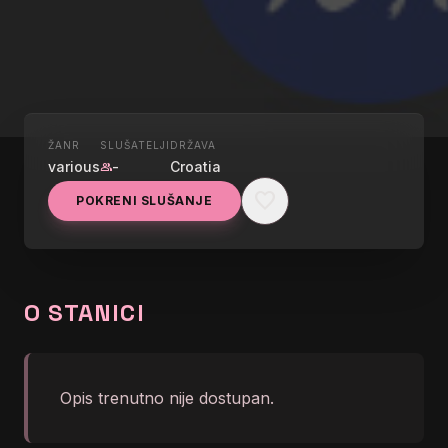
ŽANR
SLUŠATELJI
DRŽAVA
UŽIVO
various
-
Croatia
group
HRVATSKI RADIO
favorite
POKRENI SLUŠANJE
OTOČAC
graphic_eq
</body></html>
O STANICI
Opis trenutno nije dostupan.