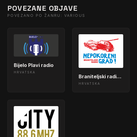
POVEZANE OBJAVE
POVEZANO PO ŽANRU: VARIOUS
Bijelo Plavi radio
HRVATSKA
Braniteljski radio "Nepokoreni grad" - Osijek
HRVATSKA