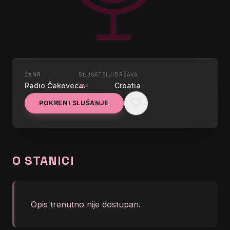
ŽANR
SLUŠATELJI
DRŽAVA
UŽIVO
Radio Čakovec
-
Croatia
group
HRVATSKI RADIO
favorite
POKRENI SLUŠANJE
ČAKOVEC D.O.O.
STREAM
graphic_eq
O STANICI
</body></html>
Opis trenutno nije dostupan.