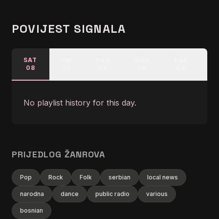
POVIJEST SIGNALA
SAT
FRI
THU
WED
TUE
M
08
07
06
05
04
No playlist history for this day.
PRIJEDLOG ŽANROVA
Pop
Rock
Folk
serbian
local news
narodna
dance
public radio
various
bosnian