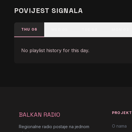
POVIJEST SIGNALA
THU 06
WED 05
TUE 04
MON 03
No playlist history for this day.
PROJEK
BALKAN RADIO
O nama
Regionalne radio postaje na jednom