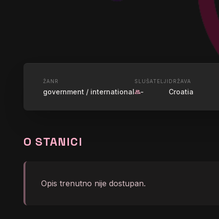
UŽIVO
ŽANR
SLUŠATELJI
DRŽAVA
government / international
-
Croatia
group
HRT GLAS
O STANICI
graphic_eq
Glas Hrvatske - HRT
Opis trenutno nije dostupan.