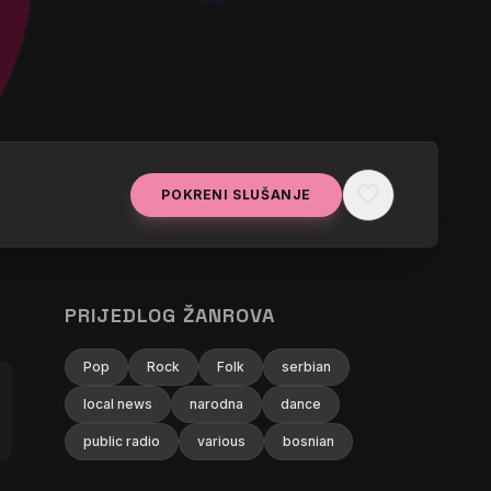
favorite
POKRENI SLUŠANJE
PRIJEDLOG ŽANROVA
Pop
Rock
Folk
serbian
local news
narodna
dance
public radio
various
bosnian