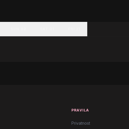
SUN 02
SAT 01
FRI 31
T
PRAVILA
Privatnost