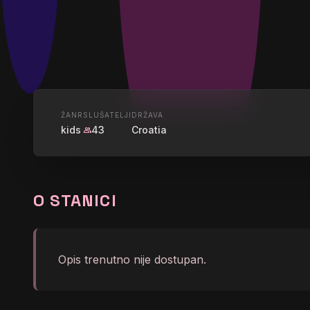
UŽIVO
ŽANR
SLUŠATELJI
DRŽAVA
kids
43
Croatia
group
BRAVO KI
O STANICI
graphic_eq
bravo - I osjećaj i feeling
Opis trenutno nije dostupan.