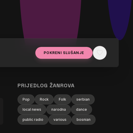
favorite
POKRENI SLUŠANJE
PRIJEDLOG ŽANROVA
Pop
Rock
Folk
serbian
local news
narodna
dance
public radio
various
bosnian