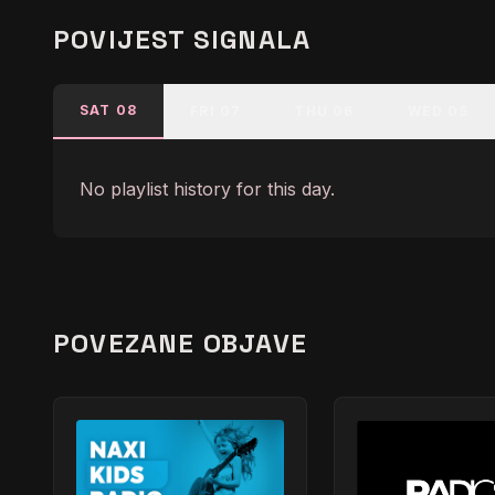
POVIJEST SIGNALA
SAT 08
FRI 07
THU 06
WED 05
No playlist history for this day.
POVEZANE OBJAVE