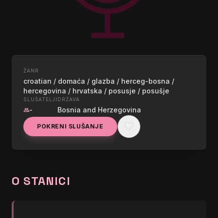
ŽANR
UŽIVO
croatian / domaća / glazba / herceg-bosna /
hercegovina / hrvatska / posusje / posušje
RADIO POSUŠJE
SLUŠATELJI
DRŽAVA
-
Bosnia and Herzegovina
group
graphic_eq
Najbolji ritam - 102,9!
favorite
POKRENI SLUŠANJE
O STANICI