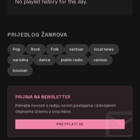
No playlist history for this day.
PRIJEDLOG ŽANROVA
Pop
Rock
Folk
serbian
local news
narodna
dance
public radio
various
bosnian
PRIJAVA NA NEWSLETTER
mai
Primajte novosti o radiju, novim postajama i izdvojenim
objavama izravno u svoj inbox.
PRETPLATI SE