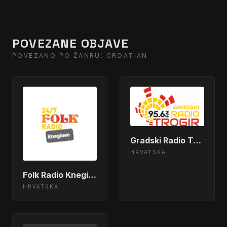
POVEZANE OBJAVE
POVEZANO PO ŽANRU: CROATIAN
Gradski Radio Trogir
HRVATSKA
Folk Radio Kneginec
HRVATSKA