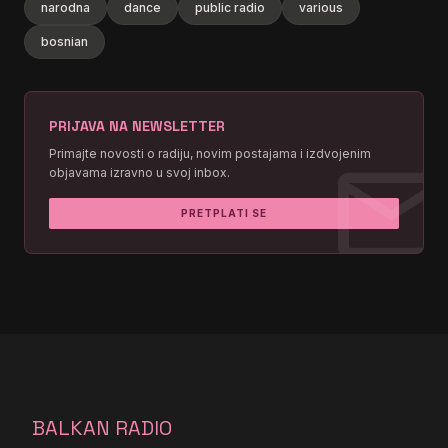
narodna
dance
public radio
various
bosnian
PRIJAVA NA NEWSLETTER
mai
Primajte novosti o radiju, novim postajama i izdvojenim
objavama izravno u svoj inbox.
PRETPLATI SE
BALKAN RADIO