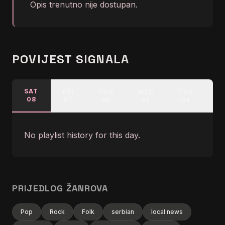
Opis trenutno nije dostupan.
POVIJEST SIGNALA
SAT
FRI
THU
WED
TUE
M
08
07
06
05
04
No playlist history for this day.
PRIJEDLOG ŽANROVA
Pop
Rock
Folk
serbian
local news