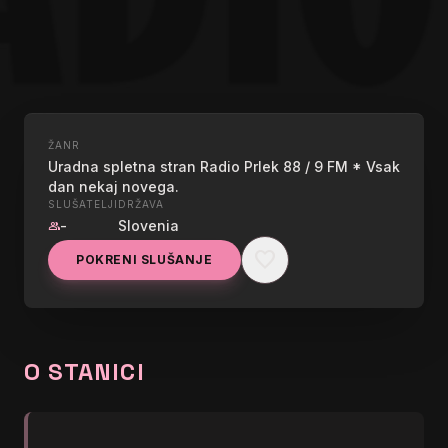
ŽANR
UŽIVO
Uradna spletna stran Radio Prlek 88 / 9 FM * Vsak
RADIO PRLEK
dan nekaj novega.
SLUŠATELJI
DRŽAVA
-
Slovenia
group
naj ti jutro zadisi po dobri kavi -
graphic_eq
favorite
POKRENI SLUŠANJE
wild nature
O STANICI