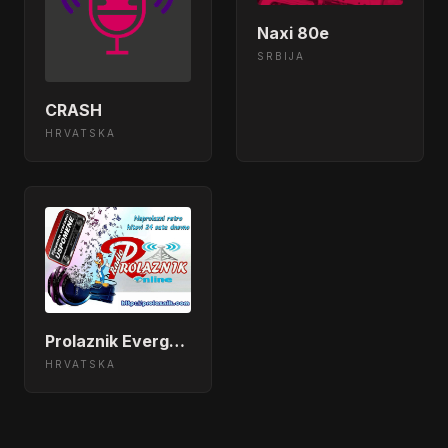
Naxi 80e
SRBIJA
CRASH
HRVATSKA
Prolaznik Evergreen Lepoglava
HRVATSKA