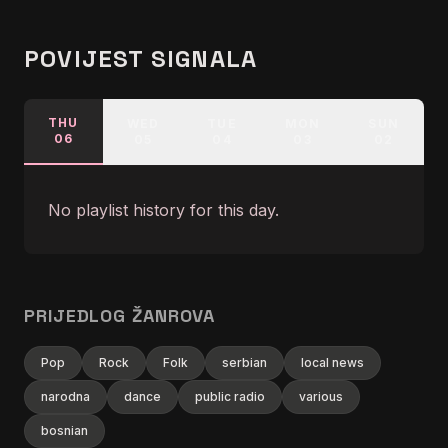
override:0%}@font-face{font-family:
…
POVIJEST SIGNALA
THU
WED
TUE
MON
SUN
06
05
04
03
02
No playlist history for this day.
PRIJEDLOG ŽANROVA
Pop
Rock
Folk
serbian
local news
narodna
dance
public radio
various
bosnian