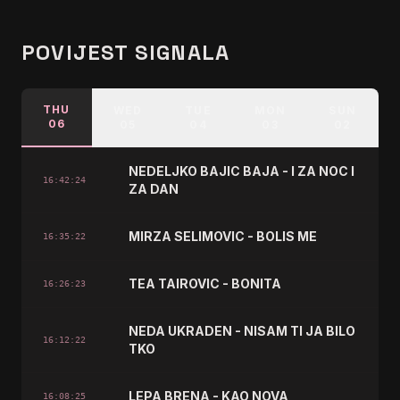
POVIJEST SIGNALA
THU
WED
TUE
MON
SUN
06
05
04
03
02
NEDELJKO BAJIC BAJA - I ZA NOC I
16:42:24
ZA DAN
MIRZA SELIMOVIC - BOLIS ME
16:35:22
TEA TAIROVIC - BONITA
16:26:23
NEDA UKRADEN - NISAM TI JA BILO
16:12:22
TKO
LEPA BRENA - KAO NOVA
16:08:25