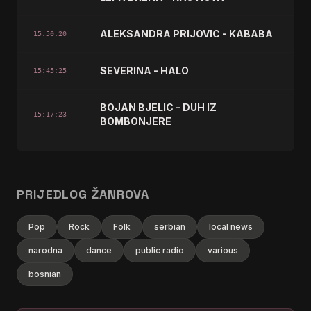
ALEKSANDRA PRIJOVIC - KABABA
15:50:20
SEVERINA - HALO
15:45:25
BOJAN BJELIC - DUH IZ
15:17:23
BOMBONJERE
VOYAGE - SVRATI
14:59:24
PRIJEDLOG ŽANROVA
ZELJKO BEBEK - JA PO KAFANAMA
14:48:23
Pop
Rock
Folk
serbian
local news
DARA BUBAMARA - OD 4 DO 7
14:41:24
narodna
dance
public radio
various
MITAR MIRIC - CIGANCE
14:38:21
bosnian
SERGEJ CETKOVIC - NEK TE