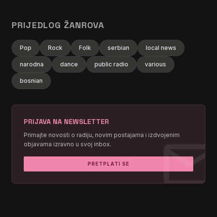
PRIJEDLOG ŽANROVA
Pop
Rock
Folk
serbian
local news
narodna
dance
public radio
various
bosnian
PRIJAVA NA NEWSLETTER
mai
Primajte novosti o radiju, novim postajama i izdvojenim
objavama izravno u svoj inbox.
PRETPLATI SE