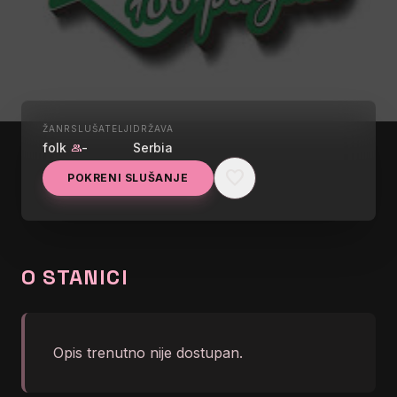
ŽANR
SLUŠATELJI
DRŽAVA
UŽIVO
folk
-
Serbia
group
ZLATIBORSKI 106
favorite
POKRENI SLUŠANJE
KOSJERIĆ
graphic_eq
</body></html>
O STANICI
Opis trenutno nije dostupan.