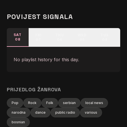
POVIJEST SIGNALA
SAT
FRI
THU
WED
TUE
M
08
07
06
05
04
No playlist history for this day.
PRIJEDLOG ŽANROVA
Pop
Rock
Folk
serbian
local news
narodna
dance
public radio
various
bosnian