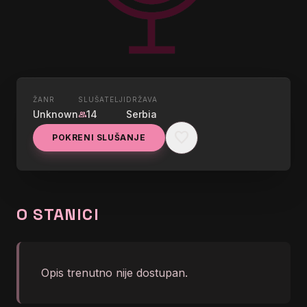
ŽANR
SLUŠATELJI
DRŽAVA
UŽIVO
Unknown
14
Serbia
group
RADIO UZICE
favorite
POKRENI SLUŠANJE
graphic_eq
Infoera | Radio Užice
O STANICI
Opis trenutno nije dostupan.