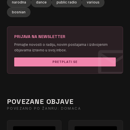
narodna
dance
public radio
various
bosnian
PRIJAVA NA NEWSLETTER
mai
Primajte novosti o radiju, novim postajama i izdvojenim
objavama izravno u svoj inbox.
PRETPLATI SE
POVEZANE OBJAVE
POVEZANO PO ŽANRU: DOMACA