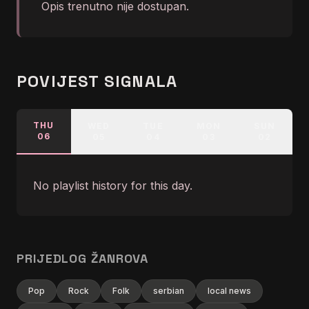
Opis trenutno nije dostupan.
POVIJEST SIGNALA
THU
WED
TUE
MON
SUN
06
05
04
03
02
No playlist history for this day.
PRIJEDLOG ŽANROVA
Pop
Rock
Folk
serbian
local news