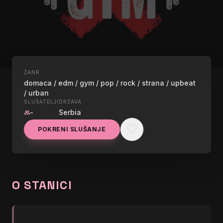
ŽANR
UŽIVO
domaca / edm / gym / pop / rock / strana / upbeat
/ urban
RADIO S GYM
SLUŠATELJI
DRŽAVA
-
Serbia
group
graphic_eq
</body></html>
favorite
POKRENI SLUŠANJE
O STANICI