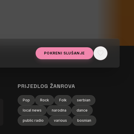
favorite
POKRENI SLUŠANJE
PRIJEDLOG ŽANROVA
Pop
Rock
Folk
serbian
local news
narodna
dance
public radio
various
bosnian