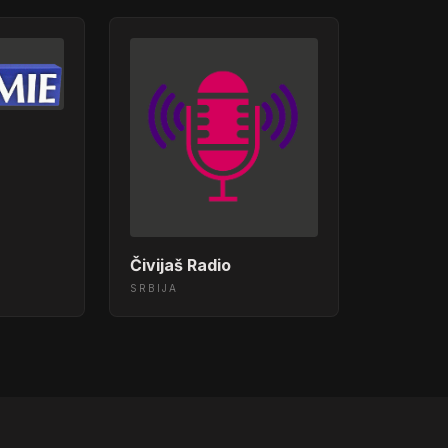
Čivijaš Radio
SRBIJA