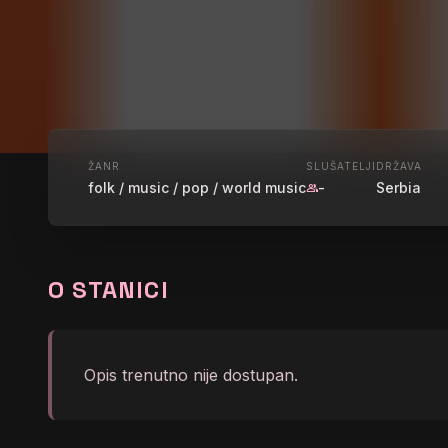
UŽIVO
ŽANR
SLUŠATELJI
DRŽAVA
folk / music / pop / world music
-
Serbia
group
RADIO IN 
O STANICI
graphic_eq
No song info right now
Opis trenutno nije dostupan.