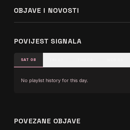
OBJAVE I NOVOSTI
WED, 16 SEP 2020 15:33:36…
Radio IN
POVIJEST SIGNALA
Open article
SAT 08
FRI 07
THU 06
WED 05
No playlist history for this day.
POVEZANE OBJAVE