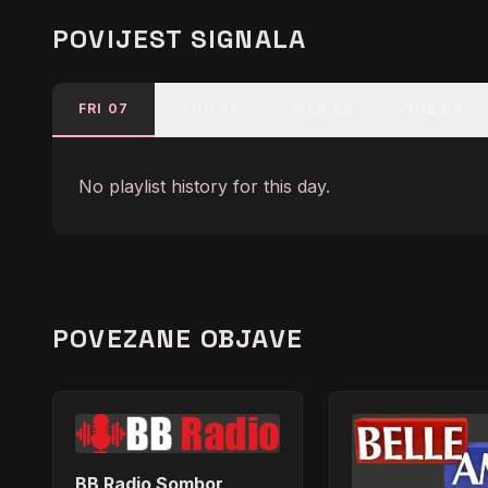
POVIJEST SIGNALA
FRI 07
THU 06
WED 05
TUE 04
No playlist history for this day.
POVEZANE OBJAVE
BB Radio Sombor