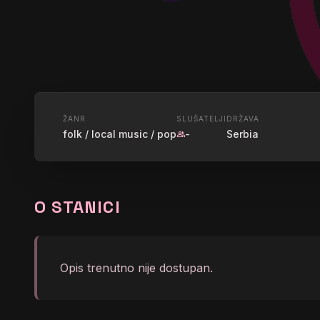
UŽIVO
ŽANR
SLUŠATELJI
DRŽAVA
folk / local music / pop
-
Serbia
group
RADIO D
O STANICI
graphic_eq
No song info right now
Opis trenutno nije dostupan.