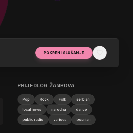
favorite
POKRENI SLUŠANJE
PRIJEDLOG ŽANROVA
Pop
Rock
Folk
serbian
local news
narodna
dance
public radio
various
bosnian