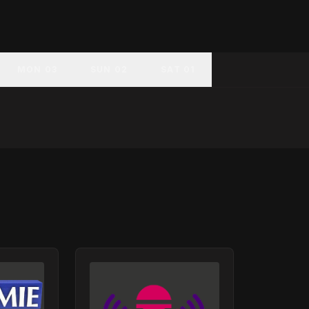
MON 03
SUN 02
SAT 01