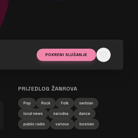
favorite
POKRENI SLUŠANJE
PRIJEDLOG ŽANROVA
Pop
Rock
Folk
serbian
local news
narodna
dance
public radio
various
bosnian