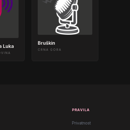
Bruškin
ja Luka
CRNA GORA
OVINA
T
PRAVILA
Privatnost