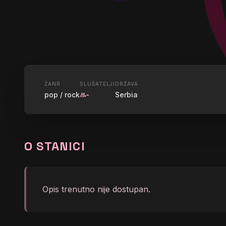
UŽIVO
ŽANR
SLUŠATELJI
DRŽAVA
pop / rock
-
Serbia
group
RADIO CE
O STANICI
graphic_eq
No song info right now
Opis trenutno nije dostupan.