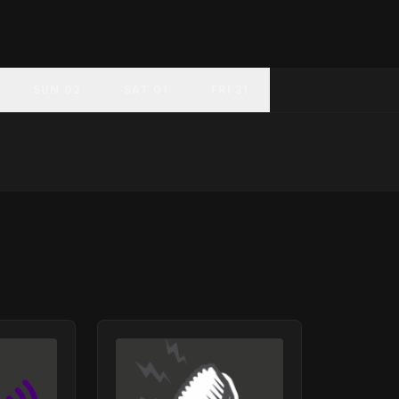
SUN 02
SAT 01
FRI 31