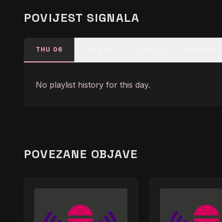
POVIJEST SIGNALA
THU 06
WED 05
TUE 04
MON 03
No playlist history for this day.
POVEZANE OBJAVE