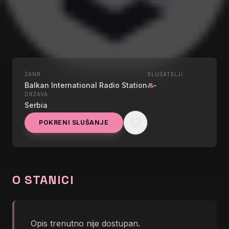
ŽANR
SLUŠATELJI
UŽIVO
Balkan International Radio Station
-
group
RADIO BALKAN
DRŽAVA
Serbia
TRENDING
favorite
POKRENI SLUŠANJE
graphic_eq
Jala Brat - Puklo nebo
O STANICI
Opis trenutno nije dostupan.