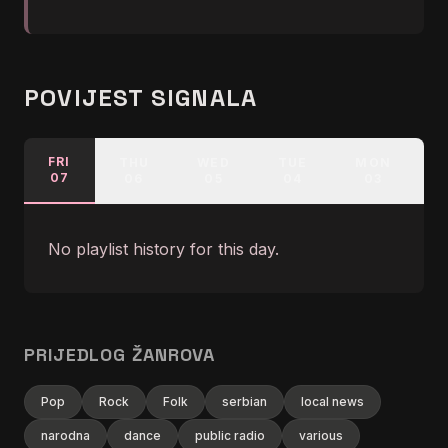
POVIJEST SIGNALA
FRI
THU
WED
TUE
MON
07
06
05
04
03
No playlist history for this day.
PRIJEDLOG ŽANROVA
Pop
Rock
Folk
serbian
local news
narodna
dance
public radio
various