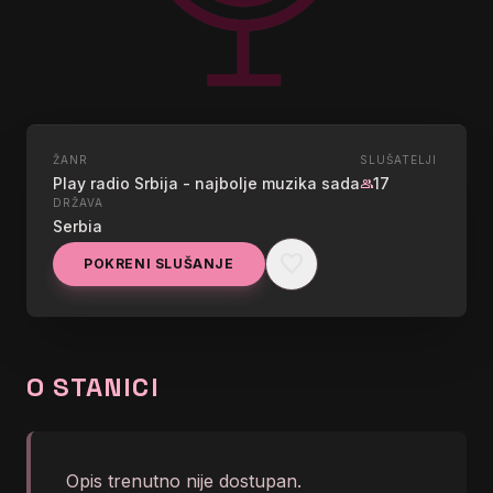
ŽANR
SLUŠATELJI
UŽIVO
Play radio Srbija - najbolje muzika sada
17
group
DRŽAVA
PLAY RADIO SERBIA
Serbia
favorite
POKRENI SLUŠANJE
graphic_eq
Svemirko - Po tijelu
O STANICI
Opis trenutno nije dostupan.