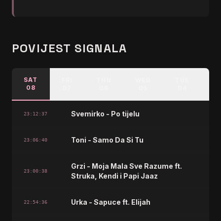
POVIJEST SIGNALA
SAT
FRI
THU
WED
TUE
M
08
07
06
05
04
Svemirko - Po tijelu
23:12:37
Toni - Samo Da Si Tu
23:06:40
Grzi - Moja Mala Sve Razume ft.
23:00:38
Struka, Kendi i Papi Jaaz
Urka - Sapuce ft. Elijah
22:54:36