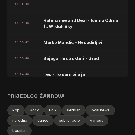
-
22:48:38
Rahmanee and Deal - Idemo Odma
22:42:39
ft. Wikluh Sky
Marko Mandic - Nedodirljivi
22:36:42
Bajaga i Instruktori - Grad
22:30:40
Teo - To sam bila ja
22:24:40
Mish - Pogledam
22:18:41
PRIJEDLOG ŽANROVA
MaraQya - U Mojoj Sobi Mrak
22:12:41
Pop
Rock
Folk
serbian
local news
narodna
dance
public radio
various
Natalee - Bebo
22:06:43
bosnian