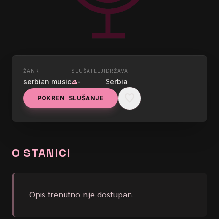
ŽANR
SLUŠATELJI
DRŽAVA
UŽIVO
serbian music
-
Serbia
group
NAXI RADIO
favorite
POKRENI SLUŠANJE
graphic_eq
Naxi radio | Opusti se i uživaj
O STANICI
Opis trenutno nije dostupan.