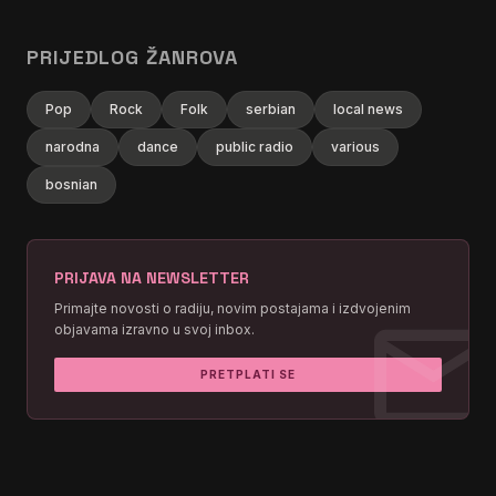
PRIJEDLOG ŽANROVA
Pop
Rock
Folk
serbian
local news
narodna
dance
public radio
various
bosnian
PRIJAVA NA NEWSLETTER
mai
Primajte novosti o radiju, novim postajama i izdvojenim
objavama izravno u svoj inbox.
PRETPLATI SE