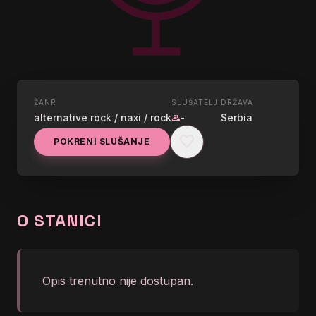
ŽANR
SLUŠATELJI
DRŽAVA
UŽIVO
alternative rock / naxi / rock
-
Serbia
group
NAXI RADIO - ROCK
favorite
POKRENI SLUŠANJE
graphic_eq
Naxi radio | Opusti se i uživaj
O STANICI
Opis trenutno nije dostupan.