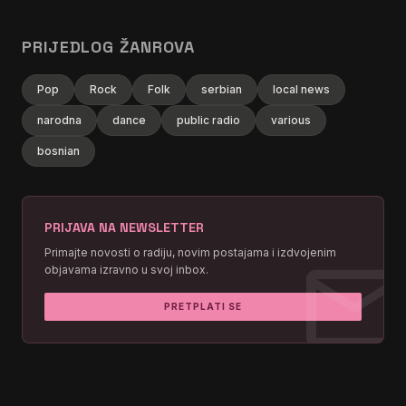
PRIJEDLOG ŽANROVA
Pop
Rock
Folk
serbian
local news
narodna
dance
public radio
various
bosnian
PRIJAVA NA NEWSLETTER
mai
Primajte novosti o radiju, novim postajama i izdvojenim
objavama izravno u svoj inbox.
PRETPLATI SE