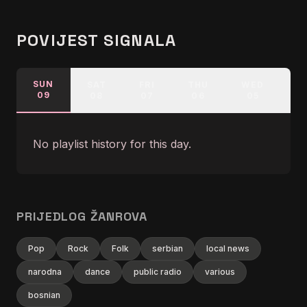
POVIJEST SIGNALA
SUN
SAT
FRI
THU
WED
T
09
08
07
06
05
0
No playlist history for this day.
PRIJEDLOG ŽANROVA
Pop
Rock
Folk
serbian
local news
narodna
dance
public radio
various
bosnian