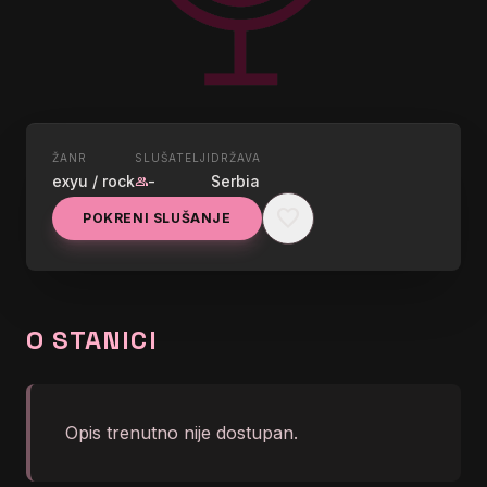
ŽANR
SLUŠATELJI
DRŽAVA
UŽIVO
exyu / rock
-
Serbia
group
NAXI EXYU ROCK
favorite
POKRENI SLUŠANJE
graphic_eq
currentdigitalstation(naxistation);
O STANICI
Opis trenutno nije dostupan.