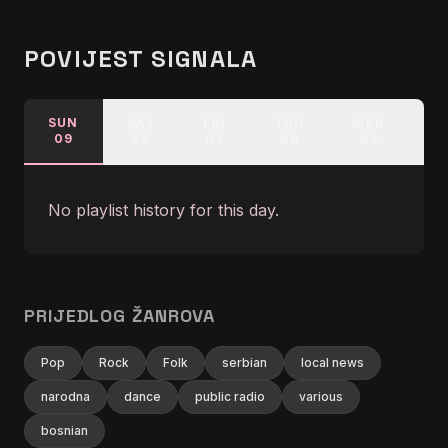
POVIJEST SIGNALA
SUN
SAT
FRI
THU
WED
T
09
08
07
06
05
0
No playlist history for this day.
PRIJEDLOG ŽANROVA
Pop
Rock
Folk
serbian
local news
narodna
dance
public radio
various
bosnian