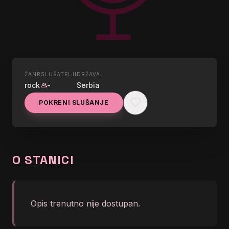
ŽANR
SLUŠATELJI
DRŽAVA
UŽIVO
rock
-
Serbia
group
NAXI BLUES
favorite
POKRENI SLUŠANJE
graphic_eq
No song info right now
O STANICI
Opis trenutno nije dostupan.