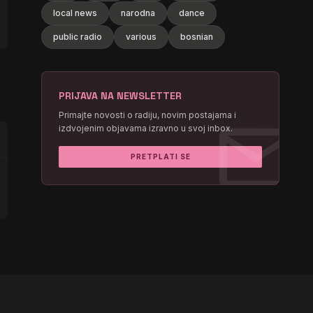
local news
narodna
dance
public radio
various
bosnian
PRIJAVA NA NEWSLETTER
mail
Primajte novosti o radiju, novim postajama i
izdvojenim objavama izravno u svoj inbox.
PRETPLATI SE