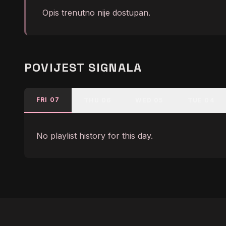
Opis trenutno nije dostupan.
POVIJEST SIGNALA
FRI 07
THU 06
WED 05
TUE 04
No playlist history for this day.