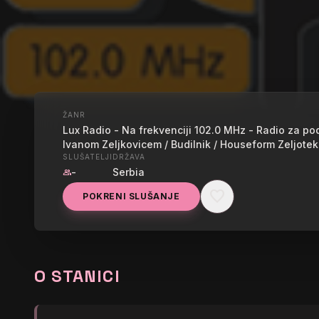
ŽANR
UŽIVO
Lux Radio - Na frekvenciji 102.0 MHz - Radio za po
Ivanom Zeljkovicem / Budilnik / Houseform Zeljotek
LUX NAXI 
SLUŠATELJI
DRŽAVA
-
Serbia
group
favorite
POKRENI SLUŠANJE
graphic_eq
No song info right now
O STANICI