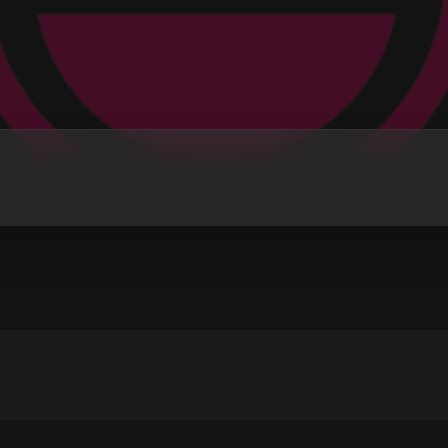
ARODNI
uća