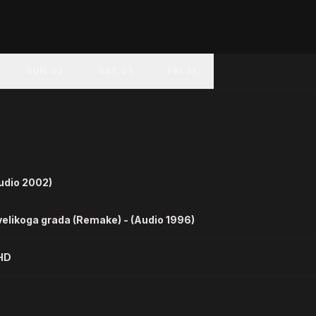
SUN 02
SAT 01
FRI 31
Audio 2002)
velikoga grada (Remake) - (Audio 1996)
 HD