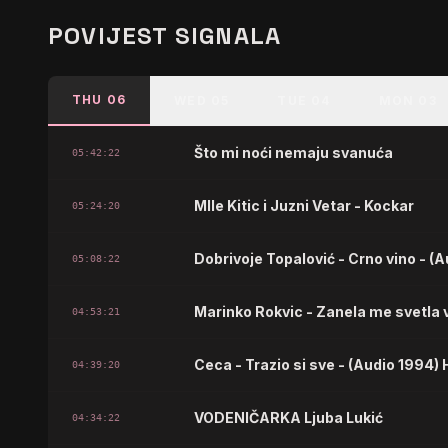
POVIJEST SIGNALA
THU 06
WED 05
TUE 04
MON 03
Što mi noći nemaju svanuća
05:42:22
MIle Kitic i Juzni Vetar - Kockar
05:24:20
Dobrivoje Topalović - Crno vino - (
05:08:22
Marinko Rokvic - Zanela me svetla 
04:53:21
Ceca - Trazio si sve - (Audio 1994)
04:39:20
VODENIČARKA Ljuba Lukić
04:34:22