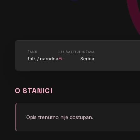
UŽIVO
ŽANR
SLUŠATELJI
DRŽAVA
folk / narodna
-
Serbia
group
KISS FM N
O STANICI
graphic_eq
Što mi noći nemaju svan
Opis trenutno nije dostupan.