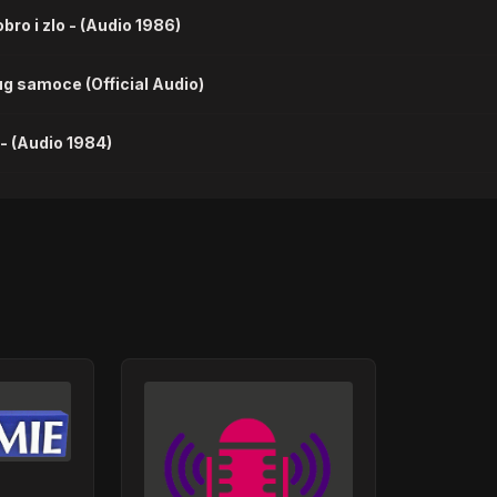
ro i zlo - (Audio 1986)
g samoce (Official Audio)
- (Audio 1984)
o 2001)
ić i Sanja Vučić
aldum