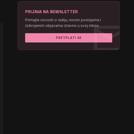
PRIJAVA NA NEWSLETTER
mail
Primajte novosti o radiju, novim postajama i
izdvojenim objavama izravno u svoj inbox.
PRETPLATI SE