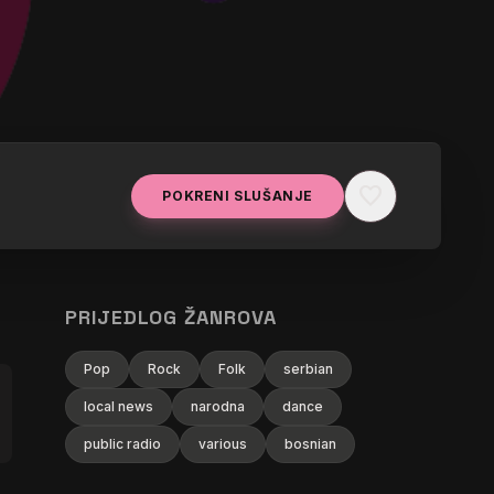
favorite
POKRENI SLUŠANJE
PRIJEDLOG ŽANROVA
Pop
Rock
Folk
serbian
local news
narodna
dance
public radio
various
bosnian