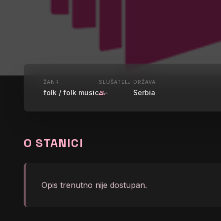
UŽIVO
ŽANR
SLUŠATELJI
DRŽAVA
folk / folk music
-
Serbia
group
FAN RADIO
O STANICI
graphic_eq
Jovan Perisic - Nikad Se
Opis trenutno nije dostupan.