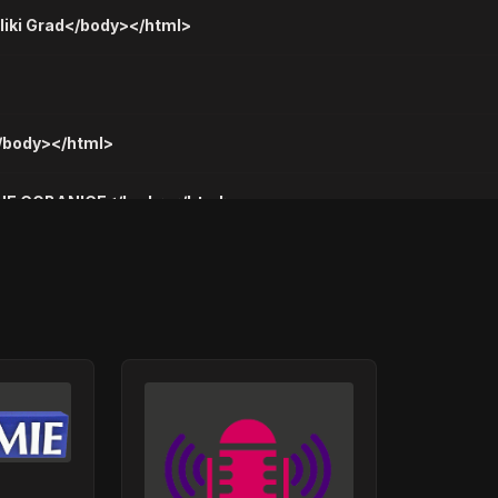
liki Grad</body></html>
</body></html>
JE COBANICE</body></html>
iko 2014</body></html>
>
></html>
TI STANI STANI</body></html>
010</body></html>