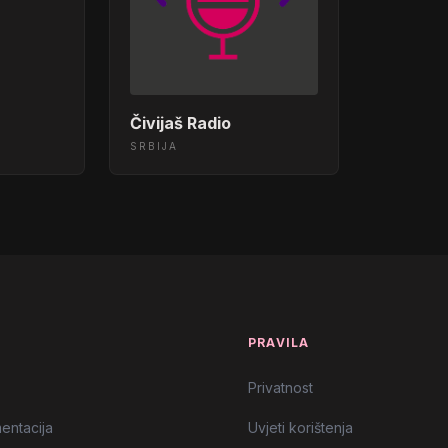
ml>
Čivijaš Radio
SRBIJA
l>
/body></html>
DJA 2023</body></html>
T
PRAVILA
9</body></html>
Privatnost
ody></html>
entacija
Uvjeti korištenja