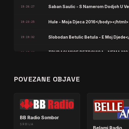
Saban Saulic - S Namerom Dodjoh U Ve
19:26:27
Hule - Moja Djeca 2016</body></html>
19:23:25
Slobodan Betulic Betula - E Moj Djede
19:19:32
TRUBACI MICE PETROVICA - NEMA MO
19:17:36
Radmilo Zekic - Nije Tebe Zamijenio N
19:14:24
POVEZANE OBJAVE
Cana - Moj Rodjeni 2013</body></html
19:09:26
SEKI TURKOVIC - Da Su Meni 22</body
19:07:26
ZORAN KALEZIC - STAN&apos; MLADOS
19:03:33
BB Radio Sombor
SRBIJA
Belami Radio
Miroslav Ilic - Rodjendanska Pesma 2
19:01:37