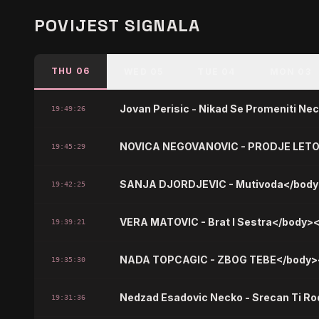
POVIJEST SIGNALA
THU 06
WED 05
TUE 04
MON 03
Jovan Perisic - Nikad Se Promeniti N
19:49:26
NOVICA NEGOVANOVIC - PRODJE LETO
19:45:29
SANJA DJORDJEVIC - Mutivoda</body
19:42:25
VERA MATOVIC - Brat I Sestra</body>
19:39:21
NADA TOPCAGIC - ZBOG TEBE</body>
19:35:30
Nedzad Esadovic Necko - Srecan Ti R
19:31:36