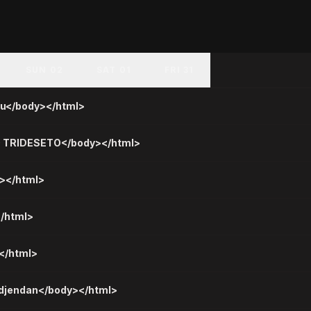
SUN 02
SAT 01
FRI 31
ecu</body></html>
 TRIDESETO</body></html>
></html>
</html>
</html>
odjendan</body></html>