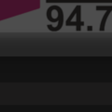
 BAJINA BAŠTA
 Promeniti Necu</body></html>