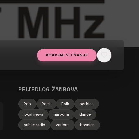
favorite
POKRENI SLUŠANJE
PRIJEDLOG ŽANROVA
Pop
Rock
Folk
serbian
local news
narodna
dance
public radio
various
bosnian