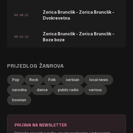
Zorica Brunclik - Zorica Brunclik -
09:48:21
Dvokrevetna
Zorica Brunclik - Zorica Brunclik -
09:42:22
Boze boze
PRIJEDLOG ŽANROVA
Pop
Rock
Folk
serbian
local news
narodna
dance
public radio
various
bosnian
PRIJAVA NA NEWSLETTER