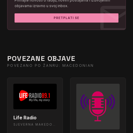
mai
Primajte novosti o radiju, novim postajama i izdvojenim
objavama izravno u svoj inbox.
PRETPLATI SE
POVEZANE OBJAVE
POVEZANO PO ŽANRU: MACEDONIAN
Life Radio
SJEVERNA MAKEDONIJA