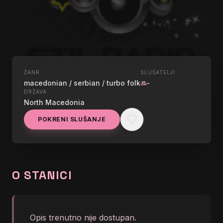
ŽANR
SLUŠATELJI
UŽIVO
macedonian / serbian / turbo folk
-
group
STIL RADIO LIVE
DRŽAVA
North Macedonia
MACEDONIA
favorite
POKRENI SLUŠANJE
graphic_eq
Mile Kitic - Mile Kitic - Helena
O STANICI
Opis trenutno nije dostupan.